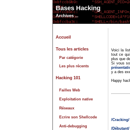
Bases Hacking
Archives ...
Accueil
Tous les articles
Voici la li
tout ce qui
Par catégorie
plus que d
Si vous so
Les plus récents
présentati
y a des exe
Hacking 101
Happy hack
Failles Web
Exploitation native
Réseaux
Ecrire son Shellcode
/Cracking/
Anti-debugging
/Débutant/