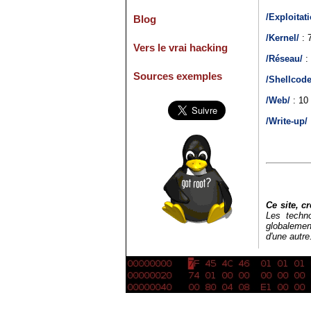
/Exploitat
Blog
/Kernel/
: 7
Vers le vrai hacking
/Réseau/
: 
Sources exemples
/Shellcode
/Web/
: 10 
/Write-up/
Ce site, c
Les techno
globalement
d'une autre