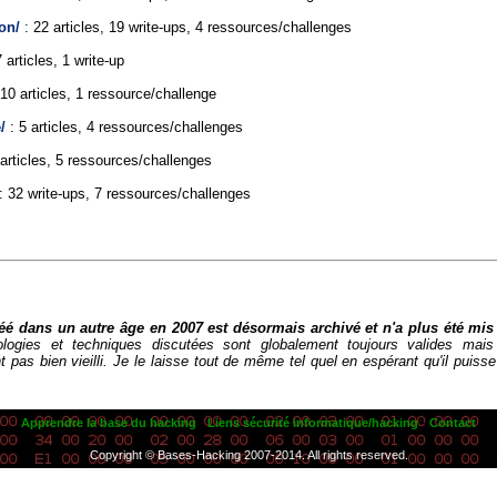
ion/
: 22 articles, 19 write-ups, 4 ressources/challenges
 articles, 1 write-up
10 articles, 1 ressource/challenge
/
: 5 articles, 4 ressources/challenges
articles, 5 ressources/challenges
: 32 write-ups, 7 ressources/challenges
réé dans un autre âge en 2007 est désormais archivé et n'a plus été mis
logies et techniques discutées sont globalement toujours valides mais
 pas bien vieilli. Je le laisse tout de même tel quel en espérant qu'il puiss
.
Apprendre la base du hacking
-
Liens sécurité informatique/hacking
-
Contact
Copyright © Bases-Hacking 2007-2014. All rights reserved.