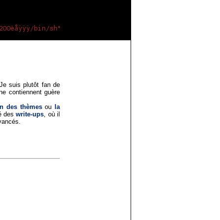
 Je suis plutôt fan de
s ne contiennent guère
on des thèmes
ou
la
té des
write-ups
, où il
avancés.